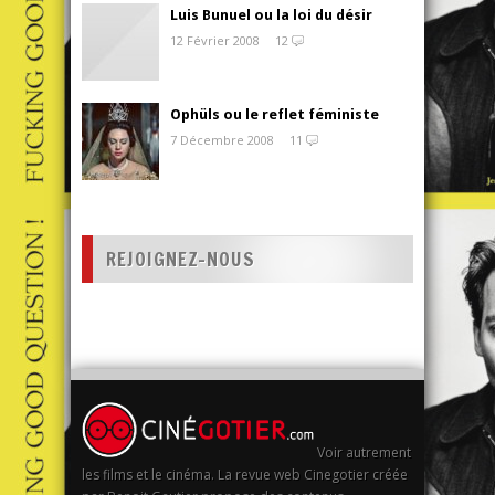
Luis Bunuel ou la loi du désir
12 Février 2008
12
Ophüls ou le reflet féministe
7 Décembre 2008
11
REJOIGNEZ-NOUS
Voir autrement
les films et le cinéma. La revue web Cinegotier créée