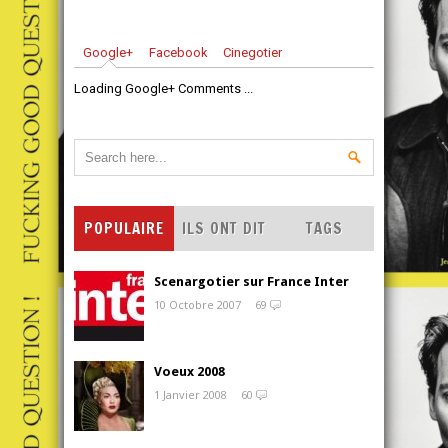
Google+
Facebook
Cinegotier
Loading Google+ Comments ...
POPULAIRE
ILS ONT DIT
TAGS
Scenargotier sur France Inter
10 Octobre 2007
69
Voeux 2008
1 Janvier 2008
60