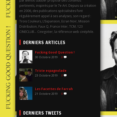
par Benoit Gautier propose des contenus
pertinents, inspirés par le 7e Art. Depuis sa création
en 2006, des publications spécialisées font
régulièrement appel à ses analyses, son regard :
Trois Couleurs, L’Expansion, Ecran Noir, Mission
Distribution, Faux Q, France Inter, TCM, 123
CINECLUB… Cinegotier, la référence web cinéphile.
DERNIERS ARTICLES
Fucking Good Question !
30 Octobre 2019
0
Triste espagnolade
23 Octobre 2019
0
Les Facettes de Farrah
21 Octobre 2019
0
DERNIERS TWEETS