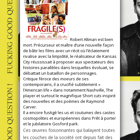
Robert Altman est bien
mort. Précurseur et maître d’une nouvelle façon
de bâtir les films avec un récit où l’éclatement
rivalise avec la limpidité, le réalisateur de Kansas
City réussissait à proposer aux spectateurs des
histoires parallèles dans lesquelles évoluait, se
débattait un bataillon de personnages.
Critique féroce des moeurs de ses
contemporains, il a crucifié subtilement «
l’American life » dans notamment
Nashville
,
The
player
et surtout le magnifique
Short cuts
inspiré
des nouvelles et des poèmes de Raymond
Carver.
Il a encore fustigé les us et coutumes des castes
cosmopolites et européennes dans
Prêt à porter
et le jubilatoire
Gosford park
.
Ces œuvres foisonnantes qui balayent toutes
les couches de la société ont depuis fait des