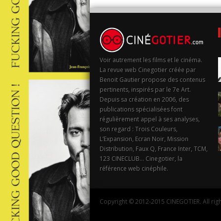
Voir autrement les films et le cinéma.
La revue web Cinegotier créée par
Benoit Gautier propose des contenus
pertinents, inspirés par le 7e Art.
Depuis sa création en 2006, des
publications spécialisées font
régulièrement appel à ses analyses,
son regard : Trois Couleurs,
L’Expansion, Ecran Noir, Mission
Distribution, Faux Q, France Inter, TCM,
123 CINECLUB… Cinegotier, la
référence web cinéphile.
Copyright © 2012-2015 CINEGOTIER. All righ