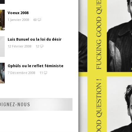
Voeux 2008
1 Janvier 2008
60
Luis Bunuel ou la loi du désir
12 Février 2008
12
Ophüls ou le reflet féministe
7 Décembre 2008
11
OIGNEZ-NOUS