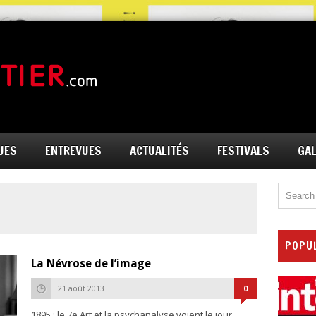
UES
ENTREVUES
ACTUALITÉS
FESTIVALS
GAL
POPU
La Névrose de l’image
21 août 2013
0
1895 : le 7e Art et la psychanalyse voient le jour.