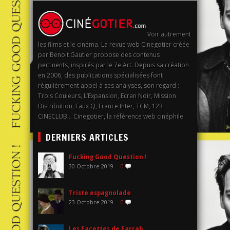
Voir autrement
les films et le cinéma. La revue web Cinegotier créée
par Benoit Gautier propose des contenus
pertinents, inspirés par le 7e Art. Depuis sa création
en 2006, des publications spécialisées font
régulièrement appel à ses analyses, son regard :
Trois Couleurs, L’Expansion, Ecran Noir, Mission
Distribution, Faux Q, France Inter, TCM, 123
CINECLUB… Cinegotier, la référence web cinéphile.
DERNIERS ARTICLES
Fucking Good Question !
30 Octobre 2019
0
Triste espagnolade
23 Octobre 2019
0
Les Facettes de Farrah