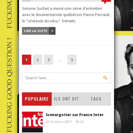
Simone Suchet a mené une série d'entretien
avec le doumentariste québécois Pierre Perrault,
le "cinéaste du vécu". Extraits.
LIRE LA SUITE
1
2
3
…
5
POPULAIRE
ILS ONT DIT
TAGS
Scenargotier sur France Inter
10 Octobre 2007
69