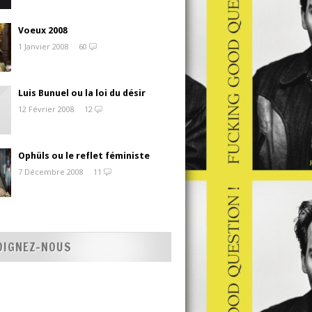
Voeux 2008
1 Janvier 2008
60
Luis Bunuel ou la loi du désir
12 Février 2008
12
Ophüls ou le reflet féministe
7 Décembre 2008
11
OIGNEZ-NOUS