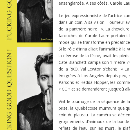
ensanglantée. À ses côtés, Carole Lau
Le jeu expressionniste de l’actrice ca
dans un coin. À sa vision, Tourneur av
de la panthère noire ! ». La chevelur
farouches de Carole Laure portaient l
mode qui se transforme en prédatrice 
Si le rôle d’Irina alliait l’animalité à l
la névrose de la féline, avait les pied
Cate Blanchett campa son 1 mètre 74,
de la RKO, Val Lewton s’ébahit : « La f
émigrées à Los Angeles depuis peu, s’
Parsons et Hedda Hopper, les commè
« CC » et se demandèrent jusqu’où allai
Vint le tournage de la séquence de la 
prise, la Québécoise murmura quelque
coin du plateau. La caméra se déclenc
grognements d’animaux de la bande so
reflets de l’eau sur les murs, le p