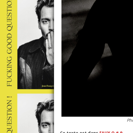
Ph
Ce texte est dans
FAUX Q # 9