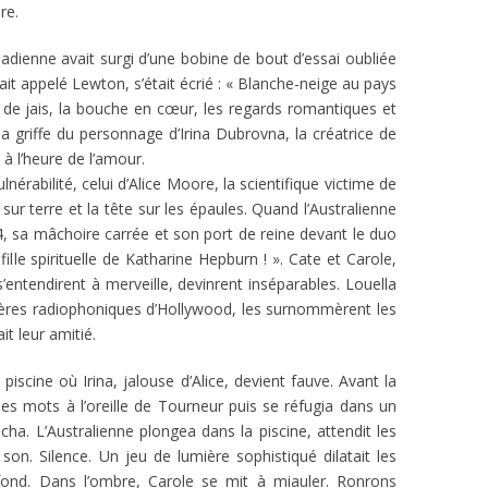
re.
nadienne avait surgi d’une bobine de bout d’essai oubliée
ait appelé Lewton, s’était écrié : « Blanche-neige au pays
e de jais, la bouche en cœur, les regards romantiques et
a griffe du personnage d’Irina Dubrovna, la créatrice de
à l’heure de l’amour.
a vulnérabilité, celui d’Alice Moore, la scientifique victime de
s sur terre et la tête sur les épaules. Quand l’Australienne
 sa mâchoire carrée et son port de reine devant le duo
ille spirituelle de Katharine Hepburn ! ». Cate et Carole,
entendirent à merveille, devinrent inséparables. Louella
res radiophoniques d’Hollywood, les surnommèrent les
t leur amitié.
piscine où Irina, jalouse d’Alice, devient fauve. Avant la
s mots à l’oreille de Tourneur puis se réfugia dans un
ha. L’Australienne plongea dans la piscine, attendit les
n. Silence. Un jeu de lumière sophistiqué dilatait les
lafond. Dans l’ombre, Carole se mit à miauler. Ronrons