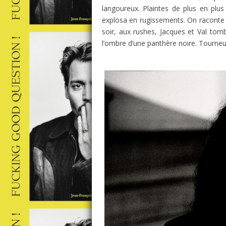
langoureux. Plaintes de plus en plus 
explosa en rugissements. On raconte q
soir, aux rushes, Jacques et Val tom
l’ombre d’une panthère noire. Tourneur 