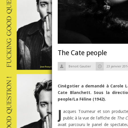
The Cate people
Benoit Gautier
23 janvier 201
Cinégotier a demandé à Carole Lau
Cate Blanchett. Sous la directi
people/La Féline (1942).
J
acques Tourneur et son producteu
public à la vue de l’affiche de
The C
avait parcouru le panel de spectateu