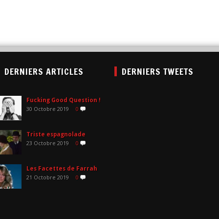
DERNIERS ARTICLES
DERNIERS TWEETS
Fucking Good Question !
30 Octobre 2019
0
Triste espagnolade
23 Octobre 2019
0
Les Facettes de Farrah
21 Octobre 2019
0