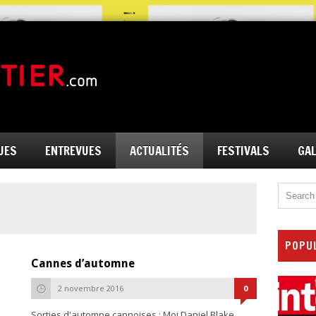
UES
ENTREVUES
ACTUALITÉS
FESTIVALS
GAL
POPU
Cannes d’automne
2 novembre 2016
0
Sorties d'automne cannoises : Moi Daniel Blake,