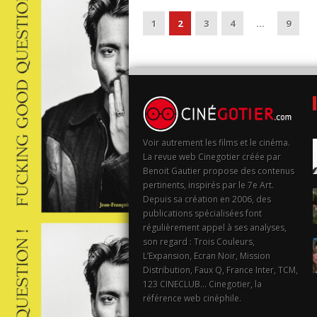
1
2
3
4
…
9
Voir autrement les films et le cinéma.
La revue web Cinegotier créée par
Benoit Gautier propose des contenus
pertinents, inspirés par le 7e Art.
Depuis sa création en 2006, des
publications spécialisées font
régulièrement appel à ses analyses,
son regard : Trois Couleurs,
L’Expansion, Ecran Noir, Mission
Distribution, Faux Q, France Inter, TCM,
123 CINECLUB… Cinegotier, la
référence web cinéphile.