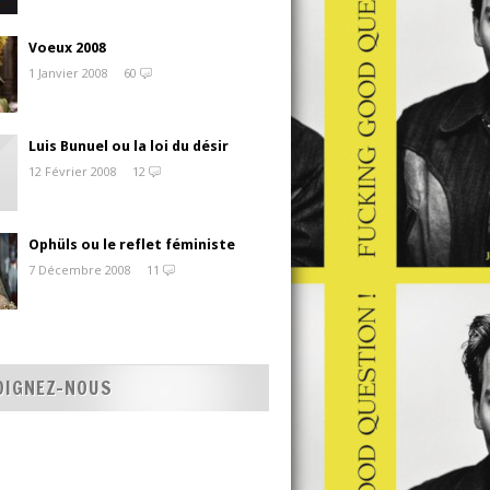
Voeux 2008
1 Janvier 2008
60
Luis Bunuel ou la loi du désir
12 Février 2008
12
Ophüls ou le reflet féministe
7 Décembre 2008
11
OIGNEZ-NOUS