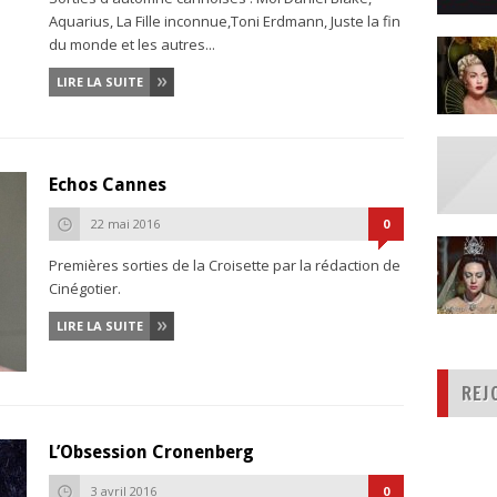
Aquarius, La Fille inconnue,Toni Erdmann, Juste la fin
du monde et les autres...
LIRE LA SUITE
Echos Cannes
22 mai 2016
0
Premières sorties de la Croisette par la rédaction de
Cinégotier.
LIRE LA SUITE
REJ
L’Obsession Cronenberg
3 avril 2016
0