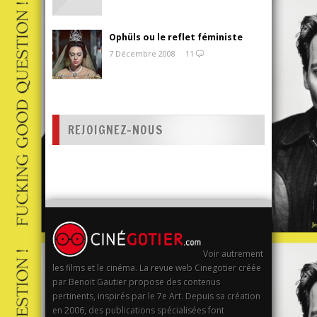
Ophüls ou le reflet féministe
7 Décembre 2008
11
REJOIGNEZ-NOUS
Voir autrement
les films et le cinéma. La revue web Cinegotier créée
par Benoit Gautier propose des contenus
pertinents, inspirés par le 7e Art. Depuis sa création
en 2006, des publications spécialisées font