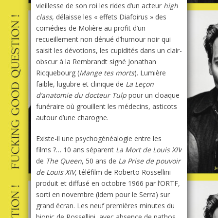
vieillesse de son roi les rides d’un acteur
high
class
, délaisse les « effets Diafoirus » des
comédies de Molière au profit d’un
recueillement non dénué d’humour noir qui
saisit les dévotions, les cupidités dans un clair-
obscur à la Rembrandt signé Jonathan
Ricquebourg (
Mange tes morts
). Lumière
faible, lugubre et clinique de
La Leçon
d’anatomie du docteur Tulp
pour un cloaque
funéraire où grouillent les médecins, asticots
autour d’une charogne.
Existe-il une psychogénéalogie entre les
films ?… 10 ans séparent
La Mort de Louis XIV
de
The Queen
, 50 ans de
La Prise de pouvoir
de Louis XIV
, téléfilm de Roberto Rossellini
produit et diffusé en octobre 1966 par l’ORTF,
sorti en novembre (idem pour le Serra) sur
grand écran. Les neuf premières minutes du
biopic de Rossellini, avec absence de pathos