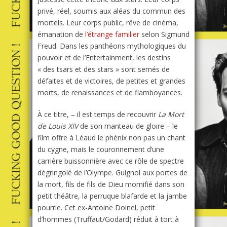
privé, réel, soumis aux aléas du commun des
mortels. Leur corps public, rêve de cinéma,
émanation de
l’étrange familier
selon Sigmund
Freud. Dans les panthéons mythologiques du
pouvoir et de l’Entertainment, les destins
« des tsars et des stars » sont semés de
défaites et de victoires, de petites et grandes
morts, de renaissances et de flamboyances.
À ce titre, – il est temps de recouvrir
La Mort
de Louis XIV
de son manteau de gloire – le
film offre à Léaud le phénix non pas un chant
du cygne, mais le couronnement d’une
carrière buissonnière avec ce rôle de spectre
dégringolé de l’Olympe. Guignol aux portes de
la mort, fils de fils de Dieu momifié dans son
petit théâtre, la perruque blafarde et la jambe
pourrie. Cet ex-Antoine Doinel, petit
d’hommes (Truffaut/Godard) réduit à tort à