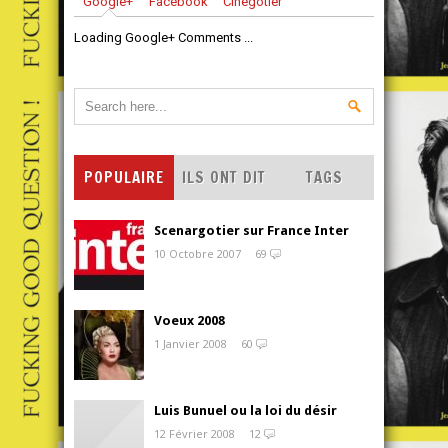
Google+
Facebook
Cinegotier
Loading Google+ Comments ...
POPULAIRE
ILS ONT DIT
TAGS
Scenargotier sur France Inter
10 Octobre 2007
69
Voeux 2008
1 Janvier 2008
60
Luis Bunuel ou la loi du désir
12 Février 2008
12