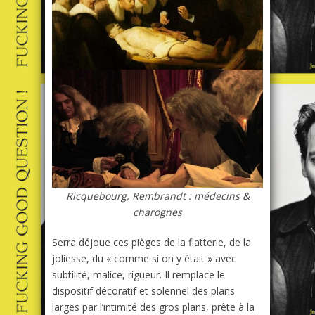
Ricquebourg, Rembrandt : médecins &
charognes
Serra déjoue ces pièges de la flatterie, de la
joliesse, du « comme si on y était » avec
subtilité, malice, rigueur. Il remplace le
dispositif décoratif et solennel des plans
larges par l’intimité des gros plans, prête à la