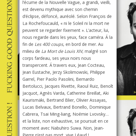
l’écume de la Nouvelle Vague, a grandi, vieilli,
est devenu mythique avec son chemin
d’éclipse, défoncé, auréolé. Selon François de
La Rochefoucauld, « ni le Soleil ni la mort ne
peuvent se regarder fixement ». L’acteur, lui,
nous regarde dans les yeux, face caméra. Á la
fin de
Les 400 coups
, en bord de mer. Au
milieu de
La Mort de Louis XIV
, malgré son
corps fardeau, ses yeux noirs nous
transpercent. Á travers eux, Jean Cocteau,
Jean Eustache, Jerzy Skolimowski, Philippe
Garrel, Pier Paolo Pasolini, Bernardo
Bertolucci, Jacques Rivette, Raoul Ruiz, Benoît
Jacquot, Agnès Varda, Catherine Breillat, Aki
Kaurismäki, Bertrand Blier, Olivier Assayas,
Lucas Belvaux, Bertrand Bonello, Dominique
Cabrera, Tsai Ming-liang, Noémie Lvovsky…
et la liste, non exhaustive, se poursuit en ce
moment avec Nabuhiro Suwa. Non, Jean-
Pierre n’est pas mort, vive Léaud !