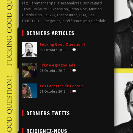
régulièrement appel à ses analyses, son regard :
Trois Couleurs, L’Expansion, Ecran Noir, Mission
Distribution, Faux Q, France Inter, TCM, 123
CINECLUB… Cinegotier, la référence web cinéphile.
DERNIERS ARTICLES
Fucking Good Question !
30 Octobre 2019
0
Triste espagnolade
23 Octobre 2019
0
Les Facettes de Farrah
21 Octobre 2019
0
DERNIERS TWEETS
REJOIGNEZ-NOUS