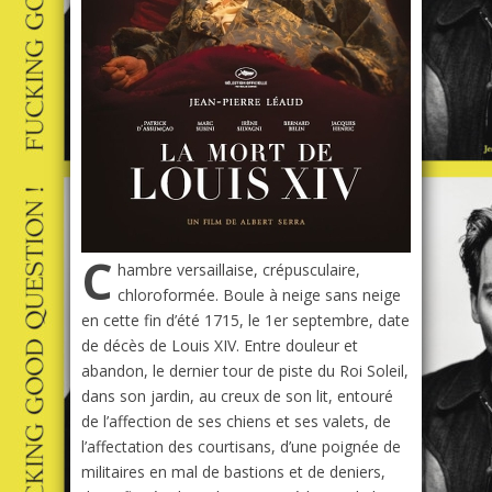
C
hambre versaillaise, crépusculaire,
chloroformée. Boule à neige sans neige
en cette fin d’été 1715, le 1er septembre, date
de décès de Louis XIV. Entre douleur et
abandon, le dernier tour de piste du Roi Soleil,
dans son jardin, au creux de son lit, entouré
de l’affection de ses chiens et ses valets, de
l’affectation des courtisans, d’une poignée de
militaires en mal de bastions et de deniers,