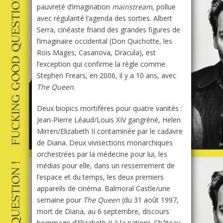
pauvreté d’imagination
mainstream
, pollue
avec régularité l’agenda des sorties. Albert
Serra, cinéaste friand des grandes figures de
l’imaginaire occidental (Don Quichotte, les
Rois Mages, Casanova, Dracula), est
l’exception qui confirme la règle comme
Stephen Frears, en 2006, il y a 10 ans, avec
The Queen
.
Deux biopics mortifères pour quatre vanités :
Jean-Pierre Léaud/Louis XIV gangréné, Helen
Mirren/Elizabeth II contaminée par le cadavre
de Diana. Deux vivisections monarchiques
orchestrées par la médecine pour lui, les
médias pour elle, dans un resserrement de
l’espace et du temps, les deux premiers
appareils de cinéma. Balmoral Castle/une
semaine pour
The Queen
(du 31 août 1997,
mort de Diana, au 6 septembre, discours
hommage d’Elizabeth II à la nation). Château