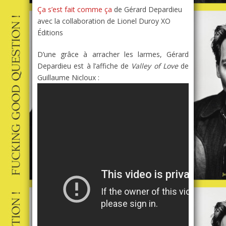
Ça s’est fait comme ça
de Gérard Depardieu
avec la collaboration de Lionel Duroy XO
Éditions
D’une grâce à arracher les larmes, Gérard
Depardieu est à l’affiche de
Valley of Love
de
Guillaume Nicloux :