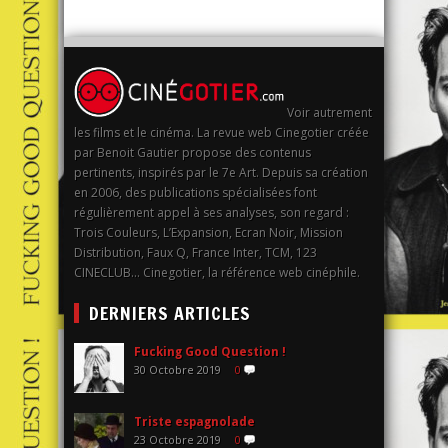
Voir autrement
les films et le cinéma. La revue web Cinegotier créée
par Benoit Gautier propose des contenus
pertinents, inspirés par le 7e Art. Depuis sa création
en 2006, des publications spécialisées font
régulièrement appel à ses analyses, son regard :
Trois Couleurs, L’Expansion, Ecran Noir, Mission
Distribution, Faux Q, France Inter, TCM, 123
CINECLUB… Cinegotier, la référence web cinéphile.
DERNIERS ARTICLES
Fucking Good Question !
30 Octobre 2019
0
Triste espagnolade
23 Octobre 2019
0